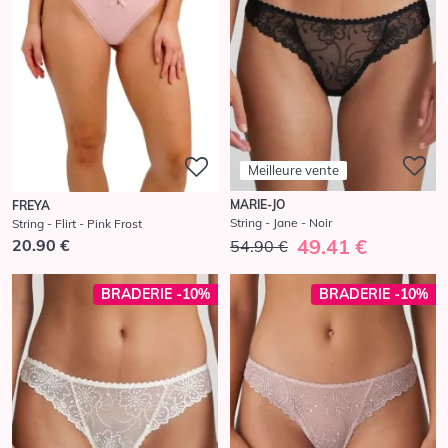
Meilleure vente
MARIE-JO
FREYA
String - Jane - Noir
String - Flirt - Pink Frost
49.41 €
20.90 €
54.90 €
BRADERIE -10%
BRADERIE -10%