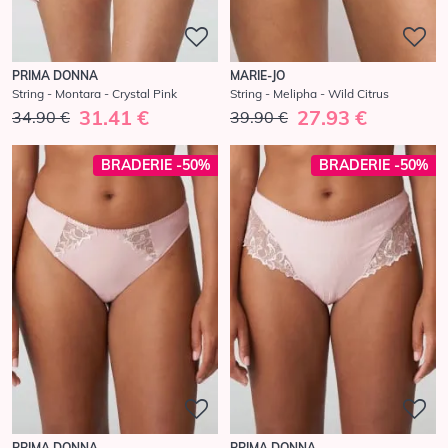
PRIMA DONNA
MARIE-JO
String - Montara - Crystal Pink
String - Melipha - Wild Citrus
31.41 €
27.93 €
34.90 €
39.90 €
BRADERIE -50%
BRADERIE -50%
PRIMA DONNA
PRIMA DONNA