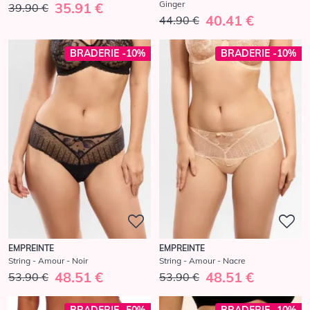
Ginger
35.91 €
39.90 €
40.41 €
44.90 €
BRADERIE -10%
BRADERIE -10%
EMPREINTE
EMPREINTE
String - Amour - Noir
String - Amour - Nacre
48.51 €
48.51 €
53.90 €
53.90 €