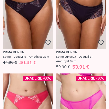
PRIMA DONNA
PRIMA DONNA
String - Deauville - Amethyst Gem
String Luxueux - Deauville -
Amethyst Gem
40.41 €
44.90 €
53.91 €
59.90 €
BRADERIE -60%
BRADERIE -30%