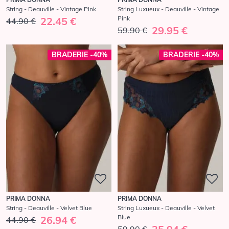
String - Deauville - Vintage Pink
String Luxueux - Deauville - Vintage
Pink
22.45 €
44.90 €
29.95 €
59.90 €
BRADERIE -40%
BRADERIE -40%
PRIMA DONNA
PRIMA DONNA
String - Deauville - Velvet Blue
String Luxueux - Deauville - Velvet
Blue
26.94 €
44.90 €
59.90 €