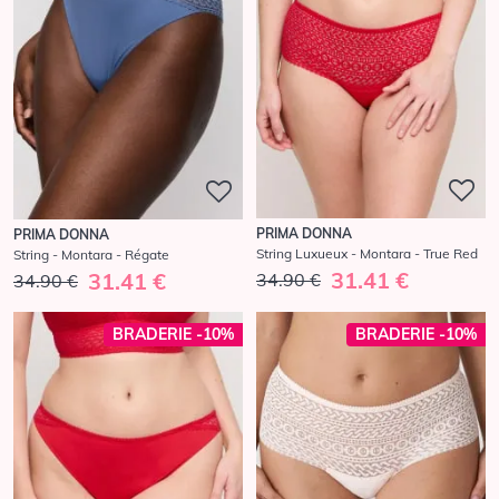
PRIMA DONNA
PRIMA DONNA
String Luxueux - Montara - True Red
String - Montara - Régate
31.41 €
31.41 €
34.90 €
34.90 €
BRADERIE -10%
BRADERIE -10%