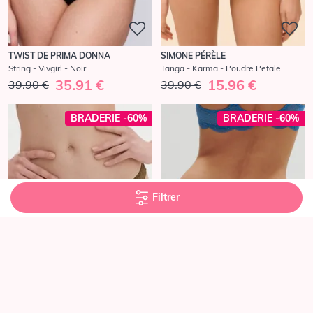
TWIST DE PRIMA DONNA
SIMONE PÉRÈLE
String - Vivgirl - Noir
Tanga - Karma - Poudre Petale
35.91 €
15.96 €
39.90 €
39.90 €
BRADERIE -60%
BRADERIE -60%
Filtrer