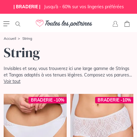
| BRADERIE |
Jusqu’à - 60% sur vos lingeries préférées
Accueil
String
String
Invisibles et sexy, vous trouverez ici une large gamme de Strings
et Tangas adaptés à vos tenues légères. Composez vos parures
de lingerie en choisissant des ensembles qui vous ressemblent,
Voir tout
des modèles pour chaque envie.
BRADERIE -10%
BRADERIE -10%