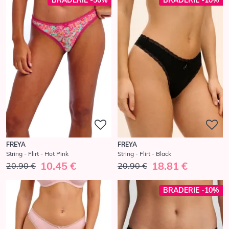
BRADERIE -50%
BRADERIE -10%
FREYA
FREYA
String - Flirt - Hot Pink
String - Flirt - Black
10.45 €
18.81 €
20.90 €
20.90 €
BRADERIE -10%