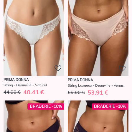
PRIMA DONNA
PRIMA DONNA
String - Deauville - Naturel
String Luxueux - Deauville - Venus
40.41 €
53.91 €
44.90 €
59.90 €
BRADERIE -10%
BRADERIE -10%