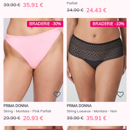
Parfait
35.91 €
39.90 €
24.43 €
34.90 €
BRADERIE -30%
BRADERIE -10%
PRIMA DONNA
PRIMA DONNA
String - Montara - Pink Parfait
String Luxueux - Montara - Noir
20.93 €
35.91 €
29.90 €
39.90 €