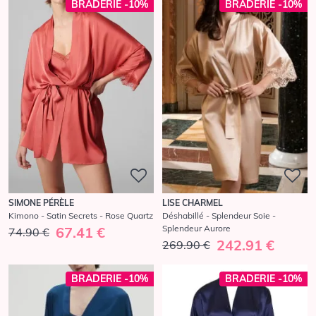
BRADERIE -10%
BRADERIE -10%
SIMONE PÉRÈLE
LISE CHARMEL
Kimono - Satin Secrets - Rose Quartz
Déshabillé - Splendeur Soie -
Splendeur Aurore
67.41 €
74.90 €
242.91 €
269.90 €
BRADERIE -10%
BRADERIE -10%