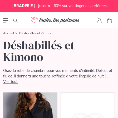
| BRADERIE |
Jusqu’à - 60% sur vos lingeries préférées
Accueil
Déshabillés et Kimono
Déshabillés et
Kimono
Osez la robe de chambre pour vos moments d'intimité. Délicat et
fluide, il donnera une touche raffinée à votre lingerie de nuit !
Découvrez nos déshabillés et nos robes de chambre classiques ou
Voir tout
imprimés, selon toutes vos envies.