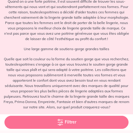
Quand on a une forte poitrine, il est souvent difficile de trouver les sous-
vêtements qui nous vont et qui soutiendront parfaitement nos formes. Pour
cette raison, touteslespoitrines a décidé d'aider toutes ces femmes qui
cherchent vainement de la lingerie grande taille adaptée à leur morphologie.
Parce que toutes les femmes ont le droit de porter de la belle lingerie, nous
vous proposons le meilleur choix de lingerie grande taille de marque. Ce
n'est pas parce que vous avez une poitrine généreuse que vous êtes obligée
de laisser de côté l'esthétique au profit du confort !
Une large gamme de soutiens-gorge grandes tailles
Quelle que soit la couleur ou la forme du soutien gorge que vous recherchez,
touteslespoitrines s'engage à ce que vous trouviez le soutien gorge grande
taille qui vous plaît et qui sera adapté à votre poitrine. Les collections que
nous vous proposons sublimeront à merveille toutes vos formes et vous
apporteront le confort dont vous avez besoin tout en vous rendant
séduisante. Nous travaillons uniquement avec des marques de qualité pour
vous proposer les plus belles pièces de lingerie adaptées aux formes
pulpeuses. Retrouvez tout le charme de la lingerie grande taille des marques
Freya, Prima Donna, Empreinte, Fantasie et bien d'autres marques de renom
sur notre site. Alors, sur quel produit craquerez-vous?
Conditions générales de vente
-
Charte cookies
-
Paramètres de
Filtrer
cookies
-
Mentions légales
-
Politique de confidentialité
-
Webdesign by Claudia Berger - ©2023 Lovina