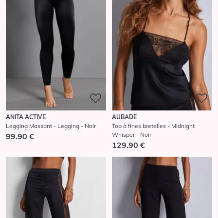
ANITA ACTIVE
AUBADE
Legging Massant - Legging - Noir
Top à fines bretelles - Midnight
Whisper - Noir
99.90 €
129.90 €