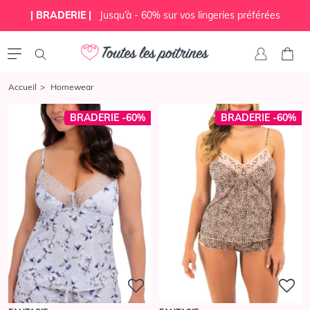
| BRADERIE |
Jusqu’à - 60% sur vos lingeries préférées
Accueil
Homewear
BRADERIE -60%
BRADERIE -60%