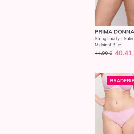
PRIMA DONN
String shorty - Sale
Midnight Blue
40.41
44.90 €
BRADERIE