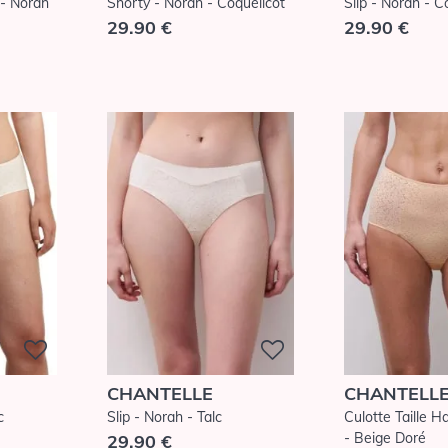
 - Norah
Shorty - Norah - Coquelicot
Slip - Norah - C
29.90 €
29.90 €
CHANTELLE
CHANTELL
c
Slip - Norah - Talc
Culotte Taille H
- Beige Doré
29.90 €