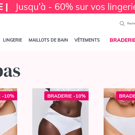
E |
Jusqu’à - 60% sur vos lingeri
Reche
BRADERI
LINGERIE
MAILLOTS DE BAIN
VÊTEMENTS
bas
 -10%
BRADERIE -10%
BRADE