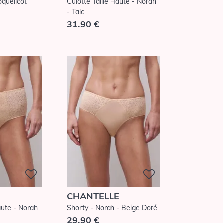
oquelicot
Culotte Taille Haute - Norah
- Talc
31.90 €
E
CHANTELLE
aute - Norah
Shorty - Norah - Beige Doré
29.90 €