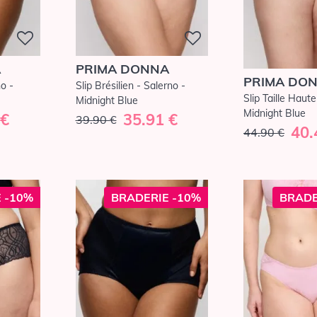
A
PRIMA DONNA
PRIMA DO
no -
Slip Brésilien - Salerno -
Slip Taille Haute
Midnight Blue
Midnight Blue
 €
35.91 €
39.90 €
40.
44.90 €
 -10%
BRADERIE -10%
BRADE