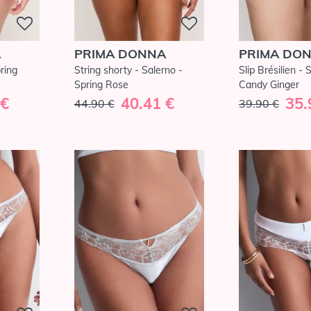
A
PRIMA DONNA
PRIMA DO
pring
String shorty - Salerno -
Slip Brésilien - 
Spring Rose
Candy Ginger
 €
40.41 €
35.
44.90 €
39.90 €