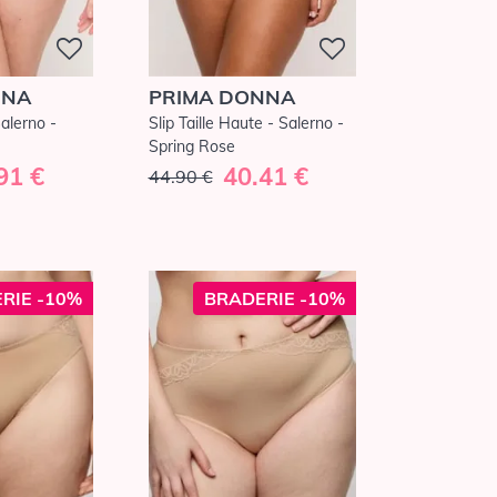
NNA
PRIMA DONNA
Salerno -
Slip Taille Haute - Salerno -
Spring Rose
91 €
40.41 €
44.90 €
RIE -10%
BRADERIE -10%