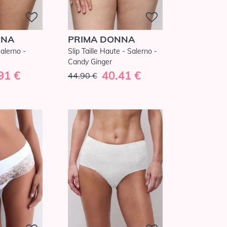
NNA
PRIMA DONNA
Salerno -
Slip Taille Haute - Salerno -
Candy Ginger
91 €
40.41 €
44.90 €