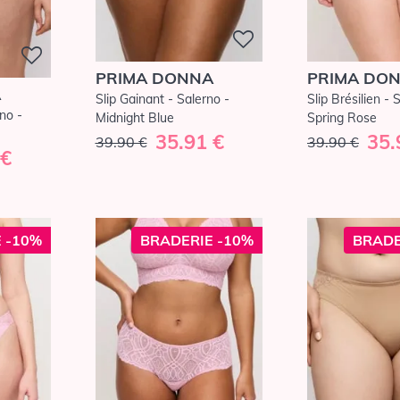
PRIMA DONNA
PRIMA DO
A
Slip Gainant - Salerno -
Slip Brésilien - 
rno -
Midnight Blue
Spring Rose
35.91 €
35.
39.90 €
39.90 €
 €
 -10%
BRADERIE -10%
BRADE