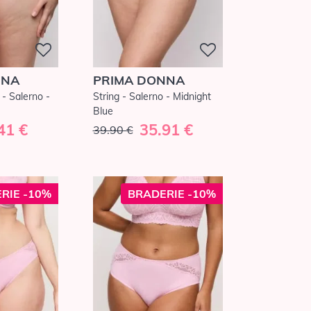
NNA
PRIMA DONNA
 - Salerno -
String - Salerno - Midnight
Blue
41 €
35.91 €
39.90 €
RIE -10%
BRADERIE -10%