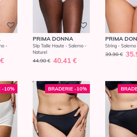
A
PRIMA DONNA
PRIMA DO
rno -
Slip Taille Haute - Salerno -
String - Salerno
Naturel
35.
39.90 €
 €
40.41 €
44.90 €
 -10%
BRADERIE -10%
BRADE