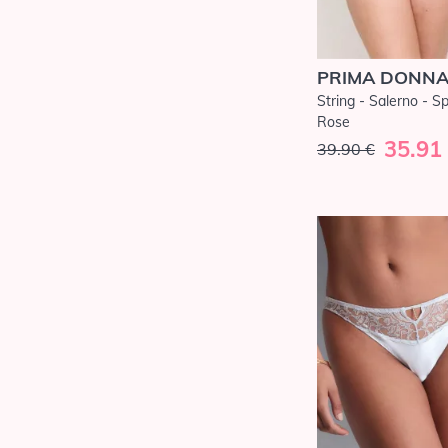
PRIMA DONN
String - Salerno - S
Rose
35.91
39.90 €