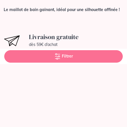
Le maillot de bain gainant, idéal pour une silhouette affinée !
Livraison gratuite
dès 59€ d’achat
Filtrer
30 jours pour essayer
et nous retourner l’article si besoin
Paiement sécurisé
CB, Mastercard, Visa
Suivez-nous