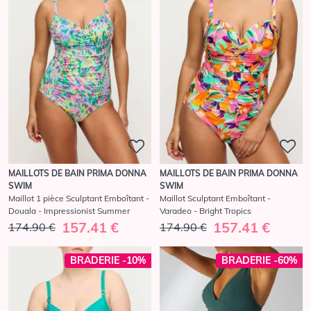
MAILLOTS DE BAIN PRIMA DONNA
MAILLOTS DE BAIN PRIMA DONNA
SWIM
SWIM
Maillot 1 pièce Sculptant Emboîtant -
Maillot Sculptant Emboîtant -
Douala - Impressionist Summer
Varadeo - Bright Tropics
157.41 €
157.41 €
174.90 €
174.90 €
BRADERIE -10%
BRADERIE -60%