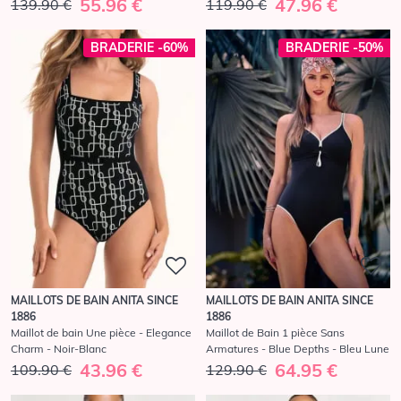
55.96 €
47.96 €
139.90 €
119.90 €
BRADERIE -60%
BRADERIE -50%
MAILLOTS DE BAIN ANITA SINCE
MAILLOTS DE BAIN ANITA SINCE
1886
1886
Maillot de bain Une pièce - Elegance
Maillot de Bain 1 pièce Sans
Charm - Noir-Blanc
Armatures - Blue Depths - Bleu Lune
43.96 €
64.95 €
109.90 €
129.90 €