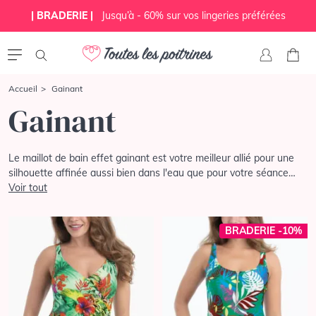
| BRADERIE |
Jusqu’à - 60% sur vos lingeries préférées
Accueil
Gainant
Gainant
Le maillot de bain effet gainant est votre meilleur allié pour une
silhouette affinée aussi bien dans l'eau que pour votre séance
bronzette au bord de la piscine ! Il camouflera avec élégance les
Voir tout
petites rondeurs que vous souhaitez dissimulez. Avec des motifs
ou simplement uni, craquez pour un modèle gainant qui vous fera
BRADERIE -10%
gagner en assurance ! Pas de doute, la plus belle cet été c'est
vous !