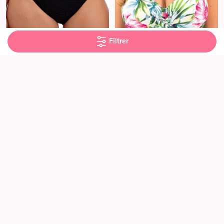
Filtrer
MAILLOTS DE BAIN FANTASIE
MAILLOTS DE BAIN FANTASIE
Slip Taille Haute - Beach Waves -
Haut de Bikini Emboîtant à
Black
Armatures - Langkawi - White
15.96 €
24.76 €
39.90 €
61.90 €
BRADERIE -60%
BRADERIE -60%