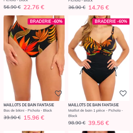
Pichola - Black
22.76 €
14.76 €
56.90 €
36.90 €
BRADERIE -60%
BRADERIE -60%
MAILLOTS DE BAIN FANTASIE
MAILLOTS DE BAIN FANTASIE
Bas de bikini - Pichola - Black
Maillot de bain 1 pièce - Pichola -
Black
15.96 €
39.90 €
39.56 €
98.90 €