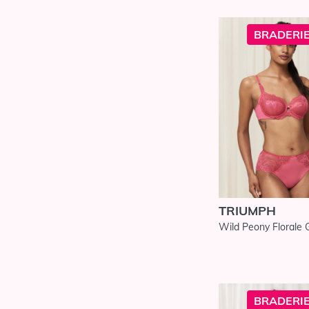
Maillots de Bain
Prima Donna
BRADERIE
Swim
Maillots de Bain
Rosa Faia
Anita
Maillots de Bain
Sans Complexe
Maillots de Bain
Sarda
Maillots de Bain
Simone Pérèle
Maillots de Bain
TRIUMPH
Ulla Dessous
Wild Peony Florale
Maison Lejaby
Marie-Jo
Miraclesuit
Shapewear
BRADERIE