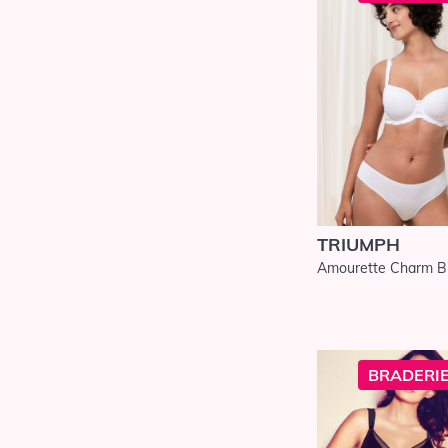
Oscalito
Panache
Panache Sport
Prima Donna
Prima Donna
Sport
Rosa Faia
d'Anita
Sans Complexe
TRIUMPH
Sans Complexe
Sport
Amourette Charm B
Sarda
Sculptresse
Simone Pérèle
BRADERIE
Sloggi
Triaction by
Triumph