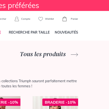
es préférées
Compte
Wishlist
Panier
rcher
E
RECHERCHE PAR TAILLE
NOUVEAUTÉS
Tous les produits
s collections Triumph sauront parfaitement mettre
e toutes les femmes !
RIE -10%
BRADERIE -10%