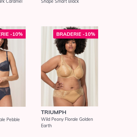
rk Caramel
Shape Smart Black
RIE -10%
BRADERIE -10%
TRIUMPH
Wild Peony Florale Golden
ale Pebble
Earth