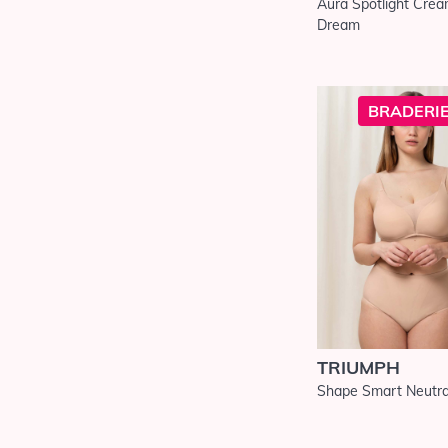
Aura Spotlight Cre
Maillots de Bain
Dream
Elomi
Maillots de Bain
Fantasie
Maillots de Bain
BRADERIE
Freya
Maillots de Bain
Freya Active
Maillots de Bain
Lise Charmel
Maillots de bain
Marie Jo Swim
Maillots de Bain
Maryan
Mehlhorn
TRIUMPH
Maillots de Bain
Miraclesuit
Shape Smart Neutra
Maillots de Bain
Panache