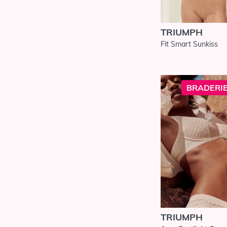
Florale by
Triumph
TRIUMPH
Freya
Fit Smart Sunkiss
Freya Active
Freya
Maternity
Lise Charmel
BRADERIE
Louisa Bracq
Maillots de Bain
Anita Care
Maillots de Bain
Anita
Maternity
Maillots de Bain
Anita Since
1886
Maillots de Bain
TRIUMPH
Aubade