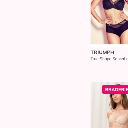
Triumph
Twist de Prima
Donna
Ulla Dessous
Wacoal
TRIUMPH
True Shape Sensatio
BRADERIE