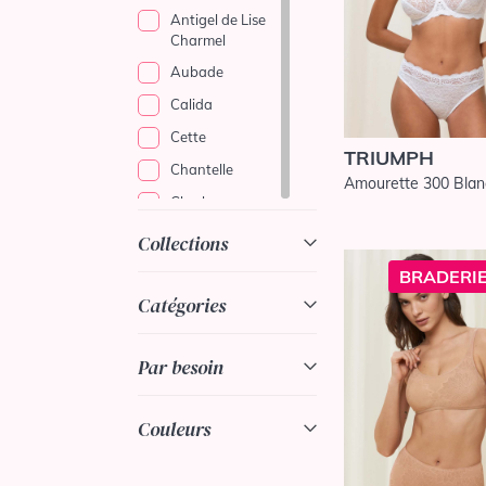
Antigel de Lise
Charmel
Aubade
Calida
Cette
TRIUMPH
Chantelle
Amourette 300 Blan
Cleo by
Panache
Collections
Conturelle
BRADERIE
Curvy Kate
Catégories
Elomi
Empreinte
Par besoin
Empreinte
Sport
Couleurs
Fantasie
Felina