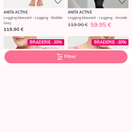
ANITA ACTIVE
ANITA ACTIVE
Legging Massant - Legging - Bubble
Legging Massant - Legging - Arcade
Grey
59.95 €
119.90 €
119.90 €
BRADERIE -30%
BRADERIE -30%
Filtrer
Meilleure vente
Meilleure vente
PRIMA DONNA SPORT
PRIMA DONNA SPORT
Soutien-gorge de Sport Rembourré -
Soutien-gorge de Sport Rembourré -