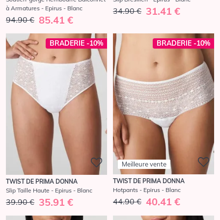
à Armatures - Epirus - Blanc
31.41 €
34.90 €
85.41 €
94.90 €
BRADERIE -10%
BRADERIE -10%
Meilleure vente
TWIST DE PRIMA DONNA
TWIST DE PRIMA DONNA
Hotpants - Epirus - Blanc
Slip Taille Haute - Epirus - Blanc
40.41 €
35.91 €
44.90 €
39.90 €