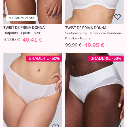
Meilleure vente
TWIST DE PRIMA DONNA
TWIST DE PRIMA DONNA
Hotpants - Epirus - Noir
Soutien-gorge Rembourré Bandeau -
Knokke - Naturel
40.41 €
44.90 €
49.95 €
99.90 €
BRADERIE -50%
BRADERIE -50%