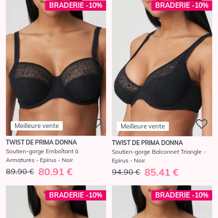
BRADERIE -10%
BRADERIE -10%
Meilleure vente
Meilleure vente
TWIST DE PRIMA DONNA
TWIST DE PRIMA DONNA
Soutien-gorge Emboîtant à
Soutien-gorge Balconnet Triangle -
Armatures - Epirus - Noir
Epirus - Noir
80.91 €
85.41 €
89.90 €
94.90 €
BRADERIE -10%
BRADERIE -10%