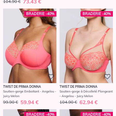
73.43 €
104.90 €
BRADERIE -40%
BRADERIE -40%
TWIST DE PRIMA DONNA
TWIST DE PRIMA DONNA
Soutien-gorge Emboitant - Angelou -
Soutien-gorge à Décolleté Plongeant
Juicy Melon
- Angelou - Juicy Melon
59.94 €
62.94 €
99.90 €
104.90 €
BRADERIE -40%
BRADERIE -40%