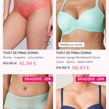
Meilleure vente
TWIST DE PRIMA DONNA
TWIST DE PRIMA DONNA
Shorty - Angelou - Juicy Melon
Soutien-gorge Rembourré Forme
Coeur - Epirus - Miami Mint
41.94 €
69.90 €
66.43 €
94.90 €
BRADERIE -30%
BRADERIE -20%