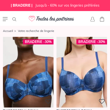
| BRADERIE |
Jusqu’à - 60% sur vos lingeries préférées
Accueil
Votre recherche de lingerie
BRADERIE -30%
BRADERIE -30%