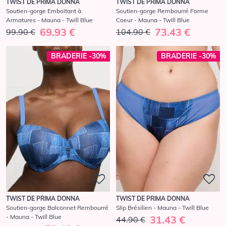
TWIST DE PRIMA DONNA
TWIST DE PRIMA DONNA
Soutien-gorge Emboitant à
Soutien-gorge Rembourré Forme
Armatures - Mauna - Twill Blue
Coeur - Mauna - Twill Blue
69.93 €
73.43 €
99.90 €
104.90 €
BRADERIE -30%
BRADERIE -30%
TWIST DE PRIMA DONNA
TWIST DE PRIMA DONNA
Soutien-gorge Balconnet Rembourré
Slip Brésilien - Mauna - Twill Blue
- Mauna - Twill Blue
31.43 €
44.90 €