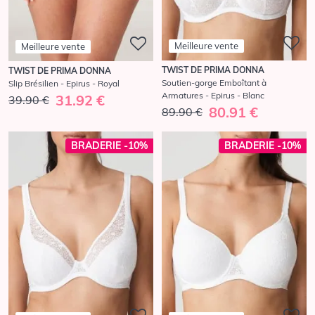
Meilleure vente
Meilleure vente
TWIST DE PRIMA DONNA
TWIST DE PRIMA DONNA
Soutien-gorge Emboîtant à
Slip Brésilien - Epirus - Royal
Armatures - Epirus - Blanc
31.92 €
39.90 €
80.91 €
89.90 €
BRADERIE -10%
BRADERIE -10%