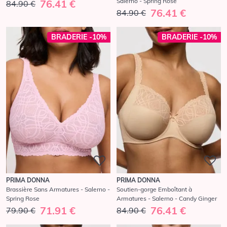
Salerno - Spring Rose
76.41 €
84.90 €
76.41 €
84.90 €
BRADERIE -10%
BRADERIE -10%
PRIMA DONNA
PRIMA DONNA
Brassière Sans Armatures - Salerno -
Soutien-gorge Emboîtant à
Spring Rose
Armatures - Salerno - Candy Ginger
71.91 €
76.41 €
79.90 €
84.90 €