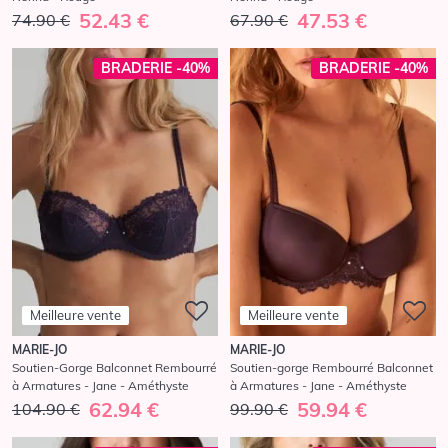
52.43 €
47.53 €
74.90 €
67.90 €
BRADERIE -40%
BRADERIE -40%
Meilleure vente
Meilleure vente
MARIE-JO
MARIE-JO
Soutien-Gorge Balconnet Rembourré
Soutien-gorge Rembourré Balconnet
à Armatures - Jane - Améthyste
à Armatures - Jane - Améthyste
62.94 €
59.94 €
104.90 €
99.90 €