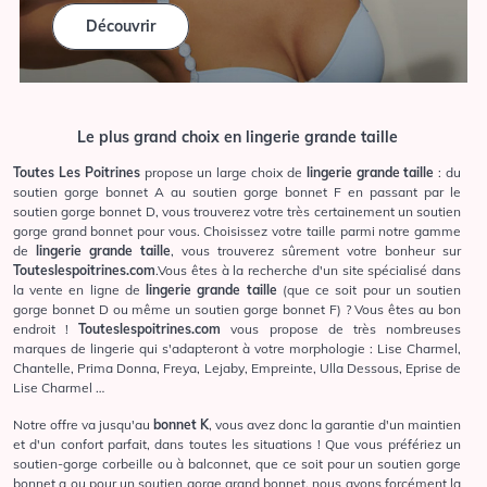
Découvrir
Le plus grand choix en lingerie grande taille
Toutes Les Poitrines
propose un large choix de
lingerie grande taille
: du
soutien gorge bonnet A au soutien gorge bonnet F en passant par le
soutien gorge bonnet D, vous trouverez votre très certainement un soutien
gorge grand bonnet pour vous. Choisissez votre taille parmi notre
gamme
de
lingerie grande taille
, vous trouverez sûrement votre bonheur sur
Touteslespoitrines.com
.Vous êtes à la recherche d'un site spécialisé dans
la vente en ligne de
lingerie grande taille
(que ce soit pour un soutien
gorge bonnet D ou même un soutien gorge bonnet F) ? Vous êtes au bon
endroit !
Touteslespoitrines.com
vous propose de très nombreuses
marques de lingerie qui s'adapteront à votre morphologie :
Lise Charmel
,
Chantelle
,
Prima Donna
,
Freya
,
Lejaby
,
Empreinte
,
Ulla Dessous
,
Eprise de
Lise Charmel
…
Notre offre va jusqu'au
bonnet K
, vous avez donc la garantie d'un maintien
et d'un confort parfait, dans toutes les situations ! Que vous préfériez un
soutien-gorge corbeille ou à balconnet, que ce soit pour un soutien gorge
bonnet a ou pour un soutien gorge grand bonnet, nous avons forcément la