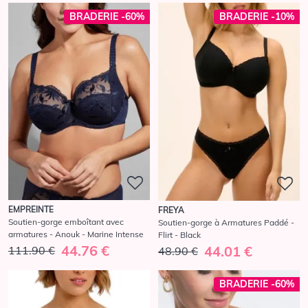
BRADERIE -60%
BRADERIE -10%
EMPREINTE
FREYA
Soutien-gorge emboîtant avec
Soutien-gorge à Armatures Paddé -
armatures - Anouk - Marine Intense
Flirt - Black
44.76 €
44.01 €
111.90 €
48.90 €
BRADERIE -60%