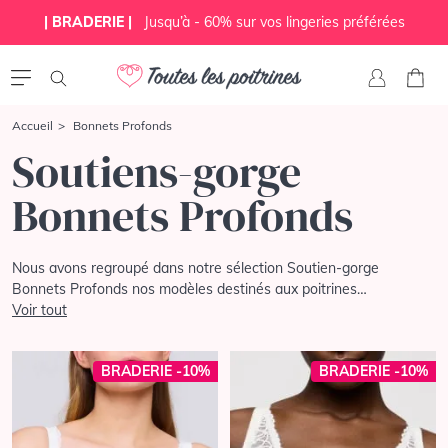
| BRADERIE |
Jusqu’à - 60% sur vos lingeries préférées
Accueil
Bonnets Profonds
Soutiens-gorge
Bonnets Profonds
Nous avons regroupé dans notre sélection Soutien-gorge
Bonnets Profonds nos modèles destinés aux poitrines
généreuses. Vous retrouverez l'alliance du chic et du confort dans
Voir tout
ces modèles toujours tendance, adaptés pour un grand maintien,
qui vous permettront d'affronter le quotidien avec confiance et
BRADERIE -10%
BRADERIE -10%
sérénité.