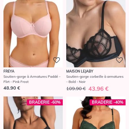
FREYA
MAISON LEJABY
Soutien-gorge à Armatures Paddé -
Soutien-gorge corbeille à armatures
Flirt - Pink Frost
- Bold - Noir
48.90 €
43.96 €
109.90 €
BRADERIE -60%
BRADERIE -40%