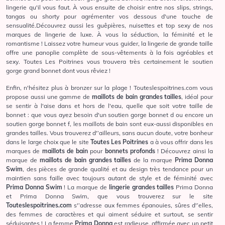
lingerie qu'il vous faut. À vous ensuite de choisir entre nos
slips
,
strings
,
tangas
ou
shorty
pour agrémenter vos dessous d'une touche de
sensualité.Découvrez aussi les
guêpières
,
nuisettes
et
top sexy
de nos
marques de lingerie de luxe. À vous la séduction, la féminité et le
romantisme ! Laissez votre humeur vous guider, la lingerie de grande taille
offre une panoplie complète de sous-vêtements à la fois agréables et
sexy. Toutes Les Poitrines vous trouvera très certainement le soutien
gorge grand bonnet dont vous rêviez !
Enfin, n'hésitez plus à bronzer sur la plage !
Touteslespoitrines.com
vous
propose aussi une gamme de
maillots de bain grandes tailles
, idéal pour
se sentir à l'aise dans et hors de l'eau, quelle que soit votre taille de
bonnet : que vous ayez besoin d'un soutien gorge bonnet d ou encore un
soutien gorge bonnet f, les maillots de bain sont eux-aussi disponibles en
grandes tailles. Vous trouverez d'’ailleurs, sans aucun doute, votre bonheur
dans le large choix que le site
Toutes Les Poitrines
a à vous offrir dans les
marques de
maillots de bain
pour
bonnets profonds
! Découvrez ainsi la
marque de
maillots de bain grandes tailles
de la marque
Prima Donna
Swim
, des pièces de grande qualité et au design très tendance pour un
maintien sans faille avec toujours autant de style et de féminité avec
Prima Donna Swim
! La marque de
lingerie grandes tailles
Prima Donna
et
Prima Donna Swim
, que vous trouverez sur le site
Touteslespoitrines.com
s'’adresse aux femmes épanouies, sûres d'’elles,
des femmes de caractères et qui aiment séduire et surtout, se sentir
séduisantes ! La femme
Prima Donna
est radieuse, affirmée avec un petit