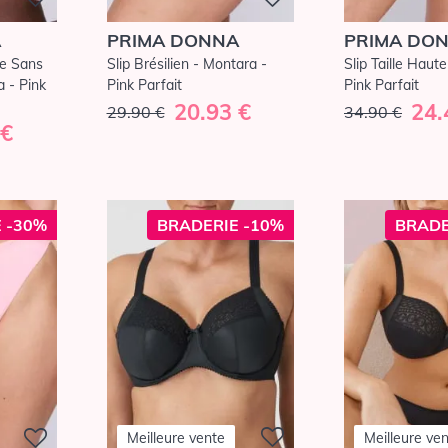
A
PRIMA DONNA
PRIMA DO
te Sans
Slip Brésilien - Montara -
Slip Taille Haut
 - Pink
Pink Parfait
Pink Parfait
20.93 €
24.
29.90 €
34.90 €
 €
 -30%
BRADERIE -10%
BRADE
Meilleure vente
Meilleure ve