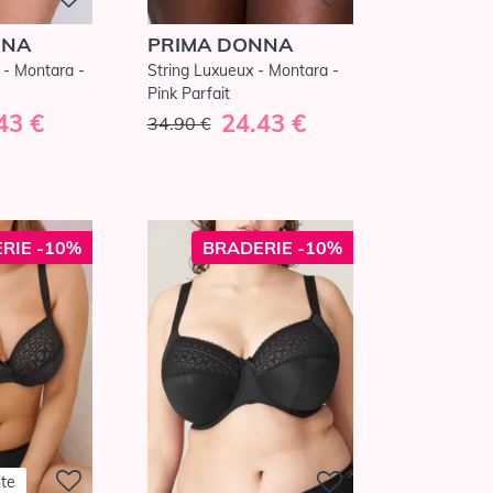
NNA
PRIMA DONNA
e - Montara -
String Luxueux - Montara -
Pink Parfait
43 €
24.43 €
34.90 €
RIE -10%
BRADERIE -10%
nte