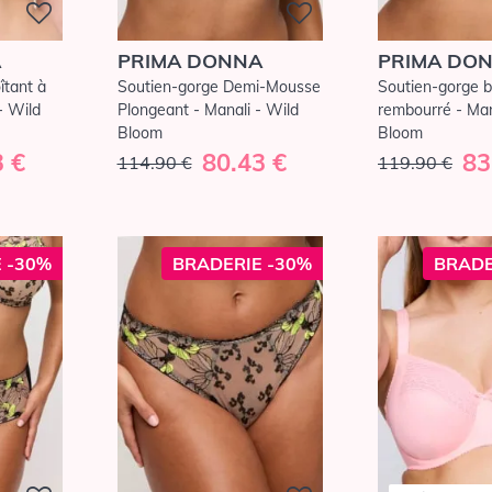
A
PRIMA DONNA
PRIMA DO
îtant à
Soutien-gorge Demi-Mousse
Soutien-gorge b
- Wild
Plongeant - Manali - Wild
rembourré - Man
Bloom
Bloom
3 €
80.43 €
83
114.90 €
119.90 €
 -30%
BRADERIE -30%
BRADE