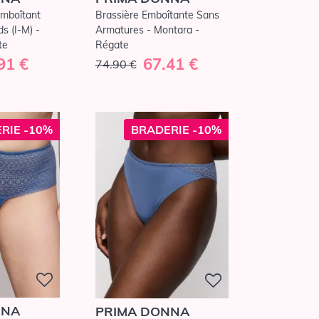
Emboîtant
Brassière Emboîtante Sans
s (I-M) -
Armatures - Montara -
te
Régate
91 €
67.41 €
74.90 €
RIE -10%
BRADERIE -10%
NNA
PRIMA DONNA