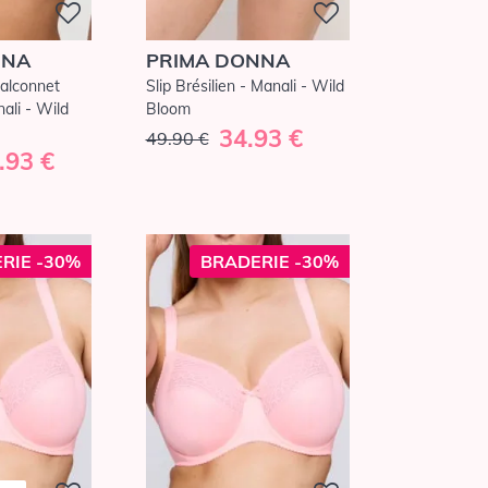
NNA
PRIMA DONNA
alconnet
Slip Brésilien - Manali - Wild
ali - Wild
Bloom
34.93 €
49.90 €
.93 €
RIE -30%
BRADERIE -30%