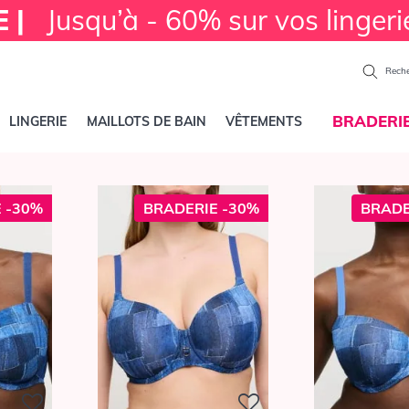
E |
Jusqu’à - 60% sur vos lingeri
Reche
BRADERI
LINGERIE
MAILLOTS DE BAIN
VÊTEMENTS
 -30%
BRADERIE -30%
BRADE