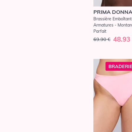
PRIMA DONN
Brassière Emboîtan
Armatures - Montara
Parfait
48.93
69.90 €
BRADERIE