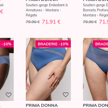
oir
Soutien-gorge Emboitant à
Soutien-gorge 
Armatures - Montara -
Bonnets Profond
 €
Régate
Montara - Réga
71.91 €
71.
79.90 €
79.90 €
 -10%
BRADERIE -10%
BRADE
PRIMA DONNA
PRIMA DO
A