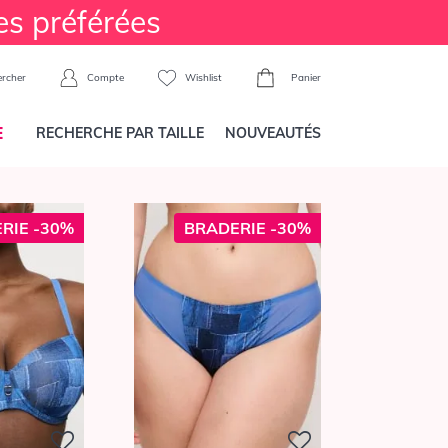
es préférées
Compte
Wishlist
Panier
rcher
E
RECHERCHE PAR TAILLE
NOUVEAUTÉS
RIE -30%
BRADERIE -30%