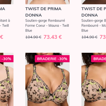
MA
TWIST DE PRIMA
TWIST DE 
DONNA
DONNA
itant à
Soutien-gorge Rembourré
Soutien-gorge 
 Twill
Forme Coeur - Mauna - Twill
Rembourré - Mau
Blue
Blue
 €
73.43 €
73
104.90 €
104.90 €
 -30%
BRADERIE -30%
BRADE