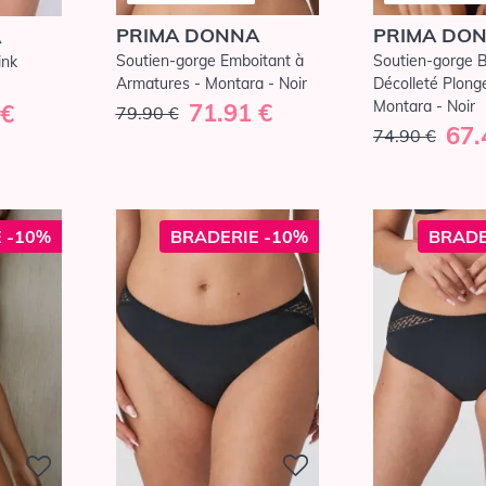
PRIMA DONNA
PRIMA DO
A
Soutien-gorge Emboitant à
Soutien-gorge 
ink
Armatures - Montara - Noir
Décolleté Plong
Montara - Noir
71.91 €
 €
79.90 €
67.
74.90 €
 -10%
BRADERIE -10%
BRADE