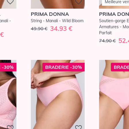
Meilleure ve
A
PRIMA DONNA
PRIMA DO
anali -
String - Manali - Wild Bloom
Soutien-gorge E
Armatures - Mon
34.93 €
49.90 €
Parfait
 €
52.
74.90 €
 -30%
BRADERIE -30%
BRADE