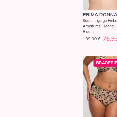
PRIMA DONN
Soutien-gorge Embo
Armatures - Manali 
Bloom
76.9
109.90 €
BRADERIE