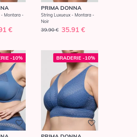
NNA
PRIMA DONNA
e - Montara -
String Luxueux - Montara -
Noir
91 €
35.91 €
39.90 €
RIE -10%
BRADERIE -10%
NNA
PRIMA DONNA