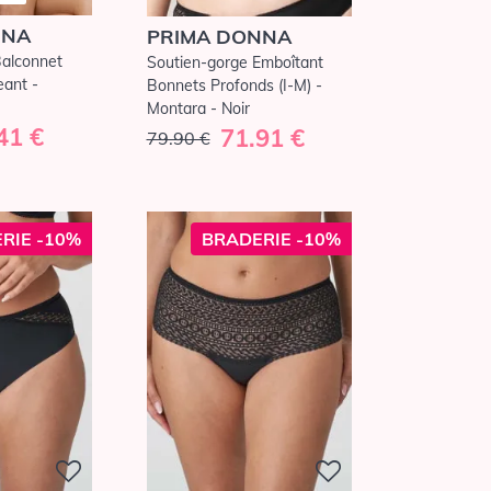
NNA
PRIMA DONNA
Balconnet
Soutien-gorge Emboîtant
eant -
Bonnets Profonds (I-M) -
Montara - Noir
41 €
71.91 €
79.90 €
RIE -10%
BRADERIE -10%