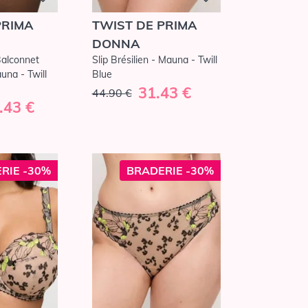
PRIMA
TWIST DE PRIMA
DONNA
Balconnet
Slip Brésilien - Mauna - Twill
na - Twill
Blue
31.43 €
44.90 €
.43 €
RIE -30%
BRADERIE -30%