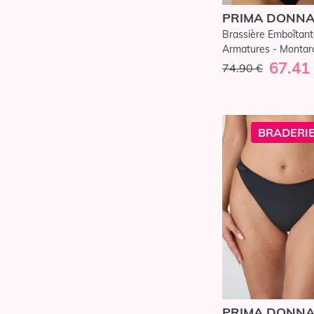
PRIMA DONN
Brassière Emboîtan
Armatures - Montara
67.41
74.90 €
BRADERIE
PRIMA DONN