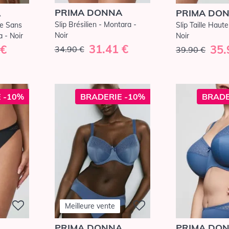
PRIMA DONNA
A
PRIMA DO
Slip Brésilien - Montara -
te Sans
Slip Taille Haut
Noir
 - Noir
Noir
31.41 €
 €
35.
34.90 €
39.90 €
 -10%
BRADERIE -10%
BRADE
Meilleure vente
A
PRIMA DONNA
PRIMA DO