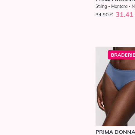
String - Montara - N
31.41
34.90 €
BRADERIE
PRIMA DONN