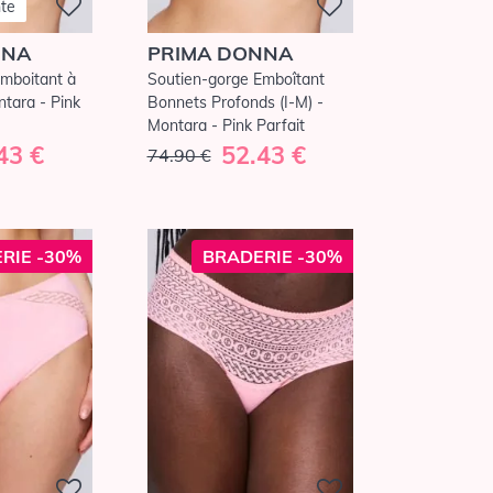
nte
NNA
PRIMA DONNA
mboitant à
Soutien-gorge Emboîtant
tara - Pink
Bonnets Profonds (I-M) -
Montara - Pink Parfait
43 €
52.43 €
74.90 €
RIE -30%
BRADERIE -30%