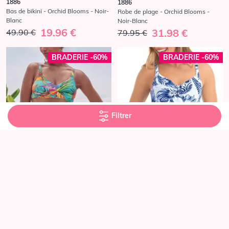
1886
1886
Bas de bikini - Orchid Blooms - Noir-
Robe de plage - Orchid Blooms -
Blanc
Noir-Blanc
19.96 €
31.98 €
49.90 €
79.95 €
BRADERIE -60%
BRADERIE -60%
Filtrer
MAILLOTS DE BAIN ANITA SINCE
MAILLOTS DE BAIN ANITA SINCE
1886
1886
Haut de bikini sans armatures -
Maillot de Bain Une Pièce à
Candy Tropics - Turquoise
Armatures - Terra Bleu - Bleu Royal