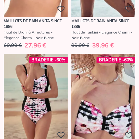
MAILLOTS DE BAIN ANITA SINCE
MAILLOTS DE BAIN ANITA SINCE
1886
1886
Haut de Bikini à Armatures -
Haut de Tankini - Elegance Charm -
Elegance Charm - Noir-Blanc
Noir-Blanc
27.96 €
39.96 €
69.90 €
99.90 €
BRADERIE -60%
BRADERIE -60%