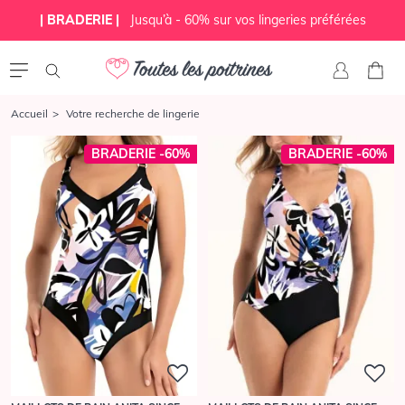
| BRADERIE |
Jusqu’à - 60% sur vos lingeries préférées
Accueil
Votre recherche de lingerie
BRADERIE -60%
BRADERIE -60%