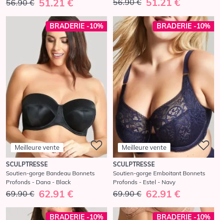
51.21 €
51.21 €
56.90 €
56.90 €
BRADERIE -10%
BRADERIE -10%
Meilleure vente
Meilleure vente
SCULPTRESSE
SCULPTRESSE
Soutien-gorge Bandeau Bonnets
Soutien-gorge Emboitant Bonnets
Profonds - Dana - Black
Profonds - Estel - Navy
62.91 €
62.91 €
69.90 €
69.90 €
BRADERIE -10%
BRADERIE -10%