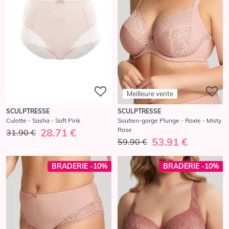
Meilleure vente
SCULPTRESSE
SCULPTRESSE
Culotte - Sasha - Soft Pink
Soutien-gorge Plunge - Roxie - Misty
Rose
28.71 €
31.90 €
53.91 €
59.90 €
BRADERIE -10%
BRADERIE -10%