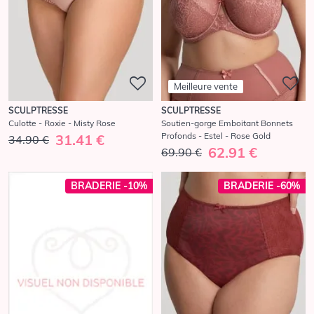
Meilleure vente
SCULPTRESSE
SCULPTRESSE
Culotte - Roxie - Misty Rose
Soutien-gorge Emboitant Bonnets
Profonds - Estel - Rose Gold
31.41 €
34.90 €
62.91 €
69.90 €
BRADERIE -10%
BRADERIE -60%