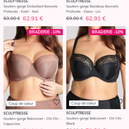
SCULPTRESSE
SCULPTRESSE
Soutien-gorge Emboitant Bonnets
Soutien-gorge Bandeau Bonnets
Profonds - Estel - Noir
Profonds - Dana - Lin
62.91 €
62.91 €
69.90 €
69.90 €
BRADERIE -10%
BRADERIE -10%
Coup de coeur
Coup de coeur
SCULPTRESSE
SCULPTRESSE
Soutien-gorge Balconnet - Chi-Chi -
Soutien-gorge Balconnet - Chi-Chi -
Black
Capuccino