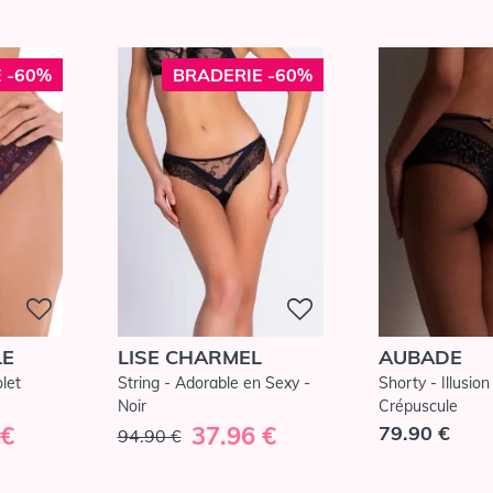
 -60%
BRADERIE -60%
LE
LISE CHARMEL
AUBADE
olet
String - Adorable en Sexy -
Shorty - Illusio
Noir
Crépuscule
 €
37.96 €
79.90 €
94.90 €