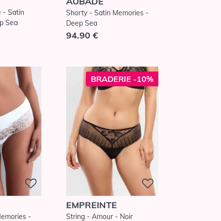
AUBADE
e - Satin
Shorty - Satin Memories -
p Sea
Deep Sea
94.90 €
BRADERIE -10%
EMPREINTE
Memories -
String - Amour - Noir