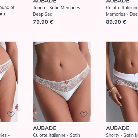
AUBADE
AUBADE
Sound of
Tanga - Satin Memories -
Culotte Italienn
ura
Deep Sea
Memories - Dee
79.90 €
89.90 €
AUBADE
AUBADE
ies -
Culotte Italienne - Satin
Shorty - Satin 