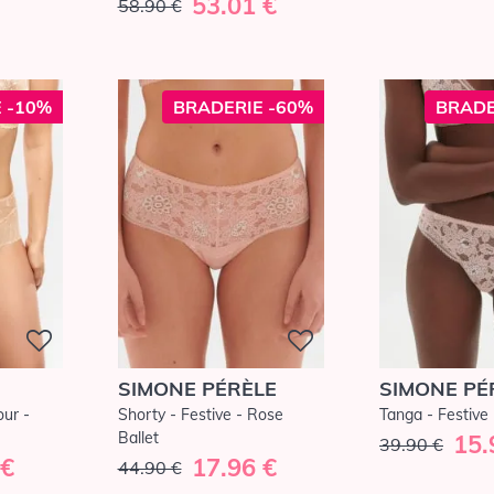
53.01 €
58.90 €
 -10%
BRADERIE -60%
BRADE
SIMONE PÉRÈLE
SIMONE PÉ
ur -
Shorty - Festive - Rose
Tanga - Festive 
Ballet
15.
39.90 €
 €
17.96 €
44.90 €