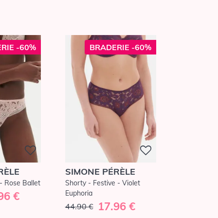
RIE -60%
BRADERIE -60%
RÈLE
SIMONE PÉRÈLE
- Rose Ballet
Shorty - Festive - Violet
Euphoria
96 €
17.96 €
44.90 €