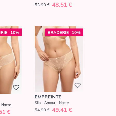
48.51 €
53.90 €
RIE -10%
BRADERIE -10%
EMPREINTE
Slip - Amour - Nacre
- Nacre
49.41 €
54.90 €
51 €