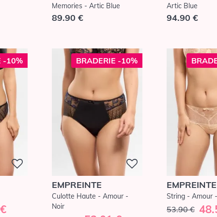
Memories - Artic Blue
Artic Blue
89.90 €
94.90 €
 -10%
BRADERIE -10%
BRADE
EMPREINTE
EMPREINTE
Culotte Haute - Amour -
String - Amour 
Noir
 €
48.
53.90 €